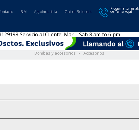
Programa tu instal
Contacto
BIM
Agroindustria
Outlet Rotoplas
de Terma Aquí
98129198
Servicio al Cliente: Mar – Sab 8 am to 6 pm.
Bombas y accesorios
Accesorios