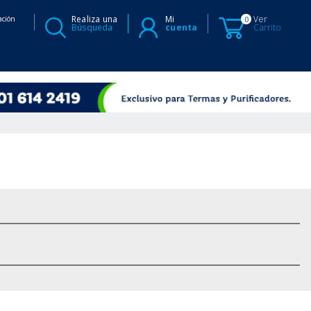
Realiza una
Mi
Ver
ación
0
Búsqueda
cuenta
Carrito