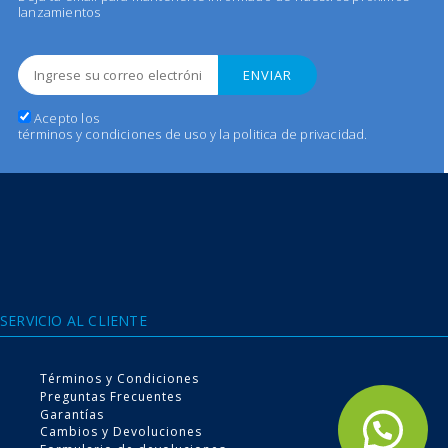
lanzamientos
Acepto los
términos y condiciones de uso y la politica de privacidad
.
Conoce nuestra tecnología
Expel Antibacteriana
SERVICIO AL CLIENTE
de 4 niveles de protección
Términos y Condiciones
Preguntas Frecuentes
Garantías
Cambios y Devoluciones
VER MÁS