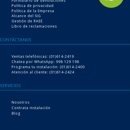
Formulario de devoluciones
Política de privacidad
Política de la Empresa
Alcance del SIG
Gestión de RAEE
Libro de reclamaciones
CONTÁCTANOS
Conoce nuestro
Ventas telefónicas: (01)614-2419
Servicio de instalación
Chatea por WhatsApp: 998 129 198
Programa tu instalación: (01)614-2400
Atención al cliente: (01)614-2424
Escoge tu producto desde la comodidad del hogar, nosotros te lo
llevamos e instalamos
SERVICIOS
Nosotros
VER MÁS
Contrata instalación
Blog