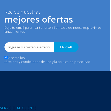
Recibe nuestras
mejores ofertas
Deja tu email para mantenerte informado de nuestros próximos
lanzamientos
Acepto los
términos y condiciones de uso y la politica de privacidad
.
Conoce nuestra tecnología
Expel Antibacteriana
SERVICIO AL CLIENTE