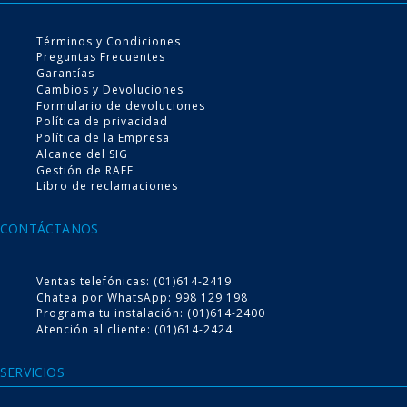
de 4 niveles de protección
Términos y Condiciones
Preguntas Frecuentes
Garantías
Cambios y Devoluciones
VER MÁS
Formulario de devoluciones
Política de privacidad
Política de la Empresa
Alcance del SIG
Gestión de RAEE
Libro de reclamaciones
CONTÁCTANOS
Conoce nuestro
Ventas telefónicas: (01)614-2419
Servicio de instalación
Chatea por WhatsApp: 998 129 198
Programa tu instalación: (01)614-2400
Atención al cliente: (01)614-2424
Escoge tu producto desde la comodidad del hogar, nosotros te lo
llevamos e instalamos
SERVICIOS