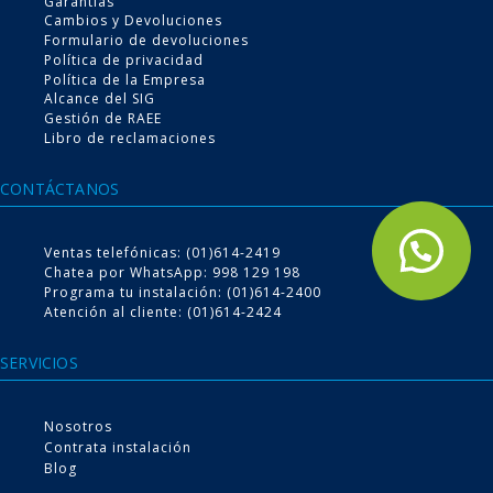
Garantías
Cambios y Devoluciones
VER MÁS
Formulario de devoluciones
Política de privacidad
Política de la Empresa
Alcance del SIG
Gestión de RAEE
Libro de reclamaciones
CONTÁCTANOS
Conoce nuestro
Ventas telefónicas: (01)614-2419
Servicio de instalación
Chatea por WhatsApp: 998 129 198
Programa tu instalación: (01)614-2400
Atención al cliente: (01)614-2424
Escoge tu producto desde la comodidad del hogar, nosotros te lo
llevamos e instalamos
SERVICIOS
Nosotros
VER MÁS
Contrata instalación
Blog