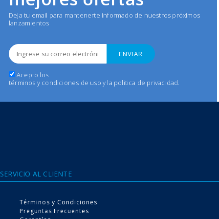
Deja tu email para mantenerte informado de nuestros próximos
lanzamientos
Acepto los
términos y condiciones de uso y la politica de privacidad
.
Conoce nuestra tecnología
Expel Antibacteriana
SERVICIO AL CLIENTE
de 4 niveles de protección
Términos y Condiciones
Preguntas Frecuentes