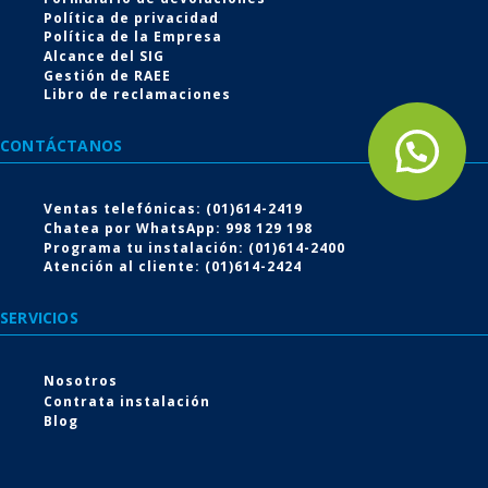
Política de privacidad
Política de la Empresa
Alcance del SIG
Gestión de RAEE
Libro de reclamaciones
CONTÁCTANOS
Conoce nuestro
Ventas telefónicas: (01)614-2419
Servicio de instalación
Chatea por WhatsApp: 998 129 198
Programa tu instalación: (01)614-2400
Atención al cliente: (01)614-2424
Escoge tu producto desde la comodidad del hogar,
nosotros te lo llevamos e instalamos
SERVICIOS
Nosotros
VER MÁS
Contrata instalación
Blog