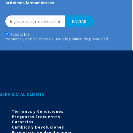
próximos lanzamientos
Acepto los
términos y condiciones de uso y la politica de privacidad
.
Conoce nuestra tecnología
Expel Antibacteriana
SERVICIO AL CLIENTE
de 4 niveles de protección
Términos y Condiciones
Preguntas Frecuentes
Garantías
Cambios y Devoluciones
VER MÁS
Formulario de devoluciones