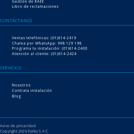
Gestión de RAEE
Libro de reclamaciones
CONTÁCTANOS
Conoce nuestro
Ventas telefónicas: (01)614-2419
Servicio de instalación
Chatea por WhatsApp: 998 129 198
Programa tu instalación: (01)614-2400
Atención al cliente: (01)614-2424
Escoge tu producto desde la comodidad del hogar, nosotros te lo
llevamos e instalamos
SERVICIOS
Nosotros
VER MÁS
Contrata instalación
Blog
Aviso de privacidad
Copyright 2026 Dalka S.A.C