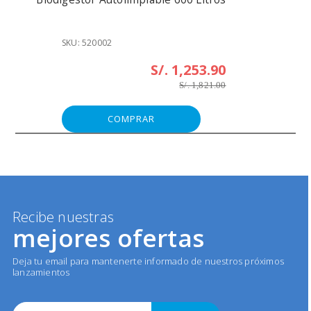
SKU: 520002
S/. 1,253.90
S/. 1,821.00
COMPRAR
Recibe nuestras
mejores ofertas
Deja tu email para mantenerte informado de nuestros próximos
lanzamientos