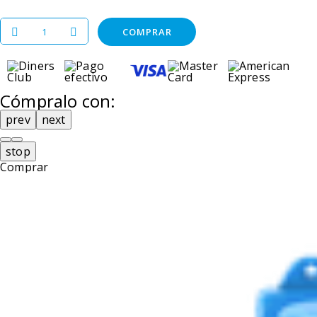
COMPRAR
Cómpralo con:
prev
next
stop
Comprar