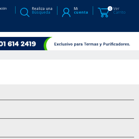
Realiza una
Mi
Ver
ación
0
Búsqueda
cuenta
Carrito