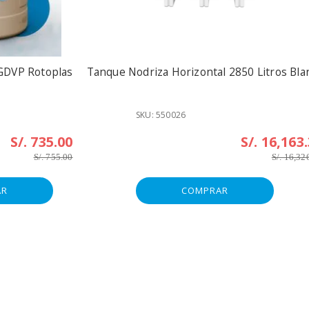
GDVP Rotoplas
Tanque Nodriza Horizontal 2850 Litros Bla
SKU: 550026
S/. 735.00
S/. 16,163
S/. 755.00
S/. 16,32
AR
COMPRAR