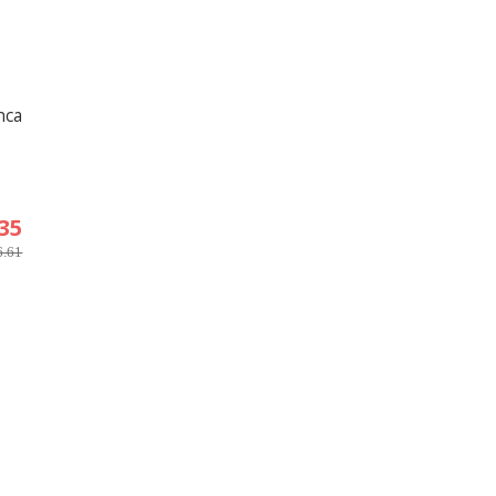
nca
.35
6.61