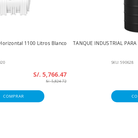
orizontal 1100 Litros Blanco
TANQUE INDUSTRIAL PARA 
020
SKU: 590628
S/. 5,766.47
S/. 5,824.72
COMPRAR
CO