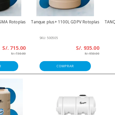
 SMA Rotoplas
Tanque plus+ 1100L GDPV Rotoplas
TANQ
SKU: 500505
S/. 715.00
S/. 935.00
S/. 730.00
S/. 950.00
R
COMPRAR