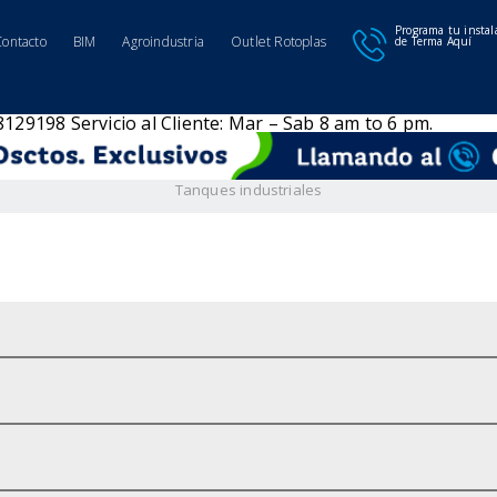
Programa tu instal
Contacto
BIM
Agroindustria
Outlet Rotoplas
de Terma Aquí
98129198
Servicio al Cliente: Mar – Sab 8 am to 6 pm.
Tanques industriales