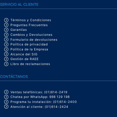
Expel Antibacteriana
SERVICIO AL CLIENTE
de 4 niveles de protección
Términos y Condiciones
Preguntas Frecuentes
Garantías
Cambios y Devoluciones
VER MÁS
Formulario de devoluciones
Política de privacidad
Política de la Empresa
Alcance del SIG
Gestión de RAEE
Libro de reclamaciones
CONTÁCTANOS
Conoce nuestro
Servicio de instalación
Ventas telefónicas: (01)614-2419
Chatea por WhatsApp: 998 129 198
Programa tu instalación: (01)614-2400
Atención al cliente: (01)614-2424
Escoge tu producto desde la comodidad del hogar, nosotros te
lo llevamos e instalamos